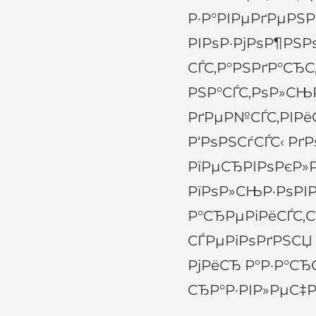
Р·Р°РІРµРґРµРЅР
РІРѕР·РјРѕР¶РЅР
СЃС‚Р°РЅРґР°СЂС‚
РЅР°СЃС‚РѕР»СЊР
РґРµР№СЃС‚РІРё
Р‘РѕРЅСѓСЃС‹ Рґ
РїРµСЂРІРѕРєР»
says:
РїРѕР»СЊР·РѕРІ
Р°СЂРµРіРёСЃС
СЃРµРіРѕРґРЅСЏ
РјРёСЂ Р°Р·Р°СЂ
СЂР°Р·РІР»РµС‡