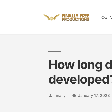
Our 
says:
How long d
developed
finally
January 17, 2023