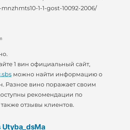
mnzhmts10-1-1-gost-10092-2006/
m
но.
айте 1 вин официальный сайт,
.sbs
можно найти информацию о
н. Разное вино поражает своим
 доступны рекомендации по
 также отзывы клиентов.
s Utyba_dsMa