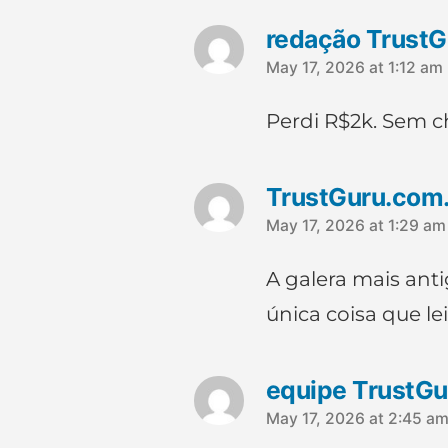
redação TrustG
May 17, 2026 at 1:12 am
Perdi R$2k. Sem c
TrustGuru.com.
says:
May 17, 2026 at 1:29 am
A galera mais ant
única coisa que l
equipe TrustGur
May 17, 2026 at 2:45 a