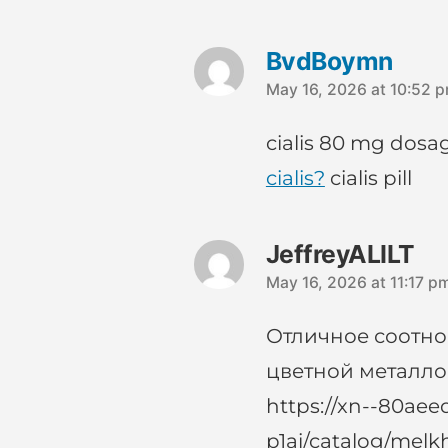
says:
BvdBoymn
May 16, 2026 at 10:52 
cialis 80 mg dos
cialis?
cialis pill
JeffreyALILT
says:
May 16, 2026 at 11:17 p
Отличное соотно
цветной металло
https://xn--80aee
p1ai/catalog/melk
says: