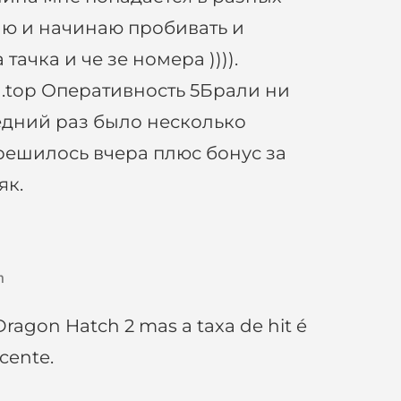
аю и начинаю пробивать и
 тачка и че зе номера )))).
ing.top Оперативность 5Брали ни
ледний раз было несколько
зрешилось вчера плюс бонус за
як.
m
ragon Hatch 2 mas a taxa de hit é
cente.