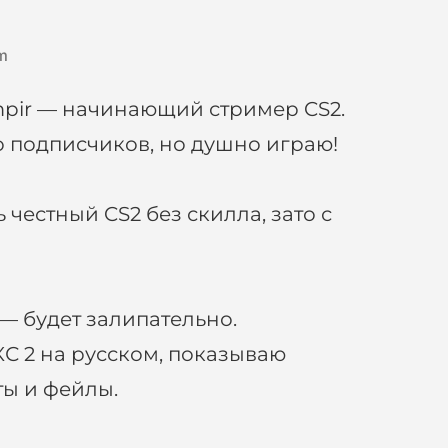
m
ampir — начинающий стример CS2.
о подписчиков, но душно играю!
 честный CS2 без скилла, зато с
— будет залипательно.
 КС 2 на русском, показываю
ы и фейлы.