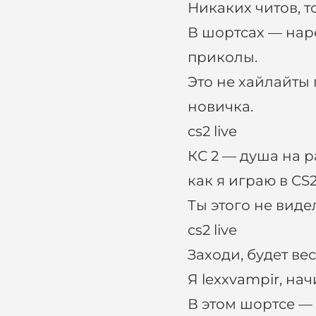
Никаких читов, т
В шортсах — наре
приколы.
Это не хайлайты 
новичка.
cs2 live
КС 2 — душа на р
как я играю в CS
Ты этого не видел
cs2 live
Заходи, будет ве
Я lexxvampir, н
В этом шортсе —