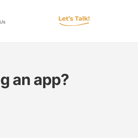
 Us
ng an app?