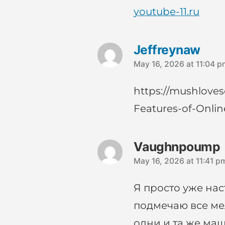
youtube-11.ru
says:
Jeffreynaw
May 16, 2026 at 11:04 p
https://mushloves
says:
Features-of-Onlin
Vaughnpoump
May 16, 2026 at 11:41 p
Я просто уже нас
подмечаю все ме
одни и та же ма