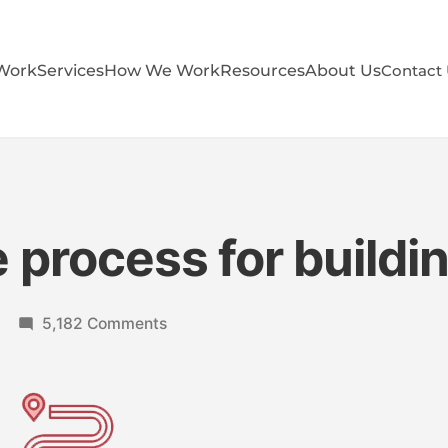
Work
Services
How We Work
Resources
About Us
Contact
e process for buildi
5,182 Comments