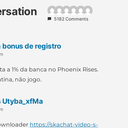
ersation
5182 Comments
 bonus de registro
pm
a a 1% da banca no Phoenix Rises.
tina, não jogo.
s Utyba_xfMa
pm
downloader
https://skachat-video-s-