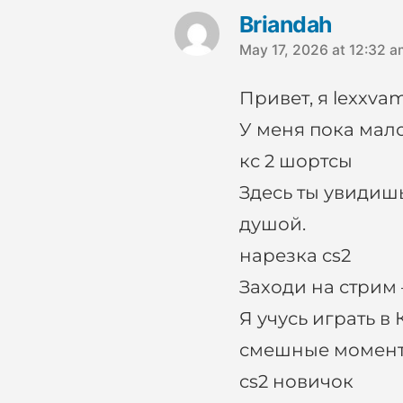
Briandah
May 17, 2026 at 12:32 a
Привет, я lexxv
says:
У меня пока мал
кс 2 шортсы
Здесь ты увидишь
душой.
нарезка cs2
Заходи на стрим 
Я учусь играть в
смешные момент
cs2 новичок