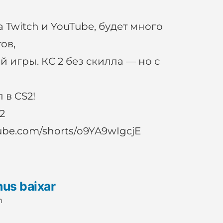
Twitch и YouTube, будет много
ов,
й игры. КС 2 без скилла — но с
 в CS2!
2
ube.com/shorts/o9YA9wIgcjE
us baixar
m