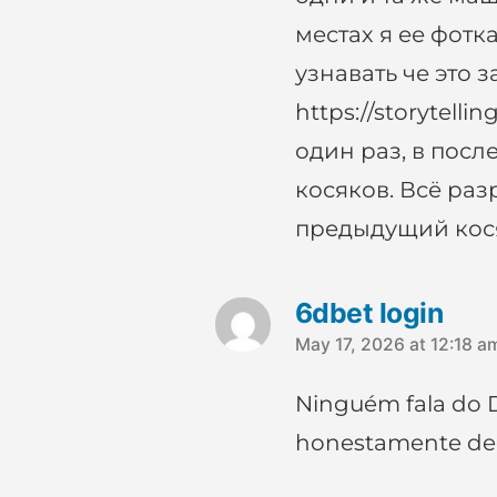
местах я ее фотк
узнавать че это за
https://storytell
один раз, в пос
косяков. Всё ра
предыдущий кос
6dbet login
May 17, 2026 at 12:18 a
Ninguém fala do D
says:
honestamente de