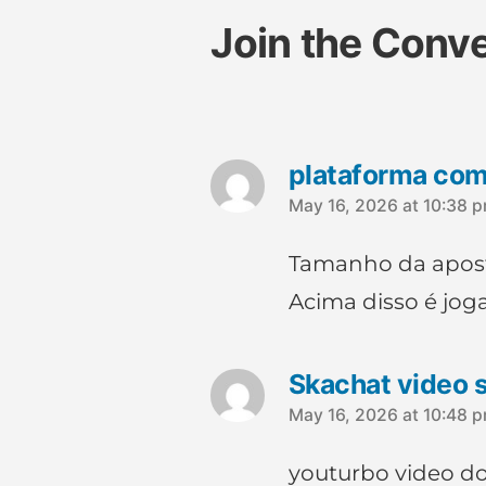
Join the Conv
says:
plataforma com
May 16, 2026 at 10:38 
Tamanho da apost
Acima disso é joga
says:
Skachat video 
May 16, 2026 at 10:48 
youturbo video 