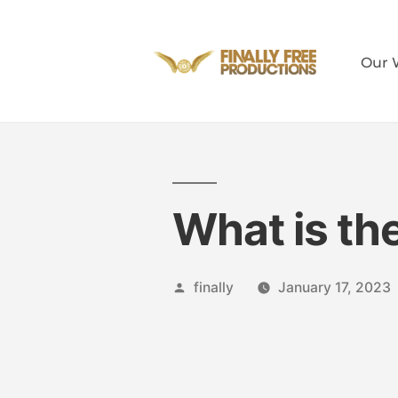
Our 
says:
What is th
says:
finally
January 17, 2023