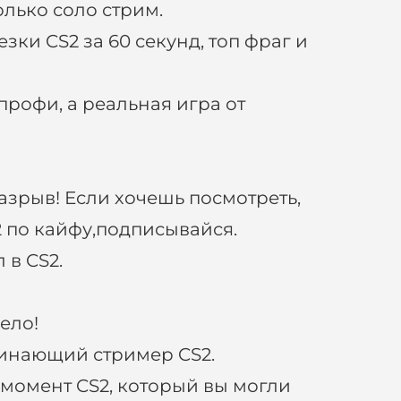
олько соло стрим.
зки CS2 за 60 секунд, топ фраг и
профи, а реальная игра от
азрыв! Если хочешь посмотреть,
2 по кайфу,подписывайся.
 в CS2.
село!
ачинающий стример CS2.
 момент CS2, который вы могли